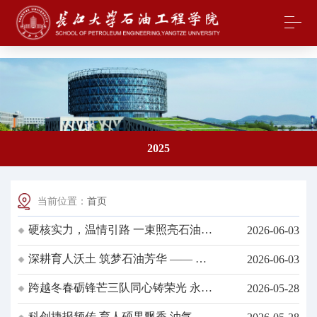
中国·yl23411(永利)集团官网-Officialwebsite
2025
当前位置：
首页
硬核实力，温情引路 一束照亮石油学
2026-06-03
子前行的光——油工公司“一束光学工
深耕育人沃土 筑梦石油芳华 —— 油
2026-06-03
奖”候选人汪杰
工公司“一束光学工奖”候选人韩清越
跨越冬春砺锋芒三队同心铸荣光 永利
2026-05-28
yl23411学子斩获三项国家级赛事一等
科创捷报频传 育人硕果飘香 油气储