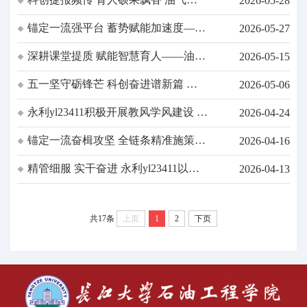
2026-05-28
奖
运工程系/所/支部协同深耕员工创新
锚定一流强平台 蓄势赋能加速度——
2026-05-27
能力培养
油气与新能源低碳安全储运湖北省重
深耕课堂提质 赋能智慧育人——油气
2026-05-15
点实验室建设纪实
储运卓越教研室专题活动
五一坚守砺锋芒 科创奋进谱新篇 永
2026-05-06
利yl23411“挑战杯”团队假期集训备战
永利yl23411积极开展教风学风建设 精
2026-04-24
省赛
准施策提升本科教学质量
锚定一流奋楫攻坚 全链条精准施策跑
2026-04-16
出人才培育“加速度” 永利yl23411国家
精管细服 实干奋进 永利yl23411以高
2026-04-13
级人才培育委员会工作例会纪实
质量科研管理赋能“双一流”建设
共17条
上页
1
2
下页