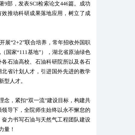
9部，发表SCI检索论文446篇。成功
，有效推动科研成果落地应用，树立了成
“
2+2
”联
开展
合培养，常年招收外国职
国家“111基地”），湖北省原油绿色
外各石油高校、石油科研院所以及各石
湖北省计划人才，引进国外先进的教学
新型人才。
理念，紧扣“双一流”建设目标，构建共
强领导下，全院师生始终以永不懈怠的
，奋力书写石油与天然气工程团队建设
力量！