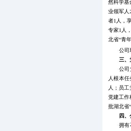
然科学基
业领军人
者1人，
专家1人
北省“青
公司
三、
公司
人根本任
人；员工
党建工作
批湖北省
四、
拥有