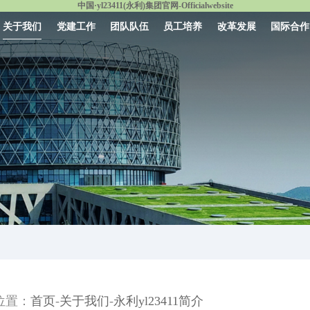
中国·yl23411(永利)集团官网-Officialwebsite
关于我们
党建工作
团队队伍
员工培养
改革发展
国际合作
-
-
位置：
首页
关于我们
​永利yl23411简介