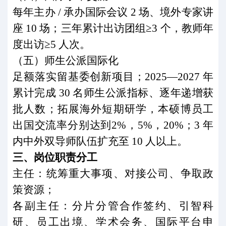
每年主办
/
承办国际会议
2
场、境外专家讲
座
10
场；三年累计出访团组≥
3
个，教师年
度出访≥
5
人次。
（五）师生公派国际化
足额落实留基委创新项目；
2025
—
2027
年
累计完成
30
名师生公派指标、逐年递增获
批人数；拓展海外短期研学，本硕博员工
出国交流率分别达到
2%
，
5%
，
20%
；
3
年
内中外双导师队伍扩充至
10
人以上。
三、岗位职责分工
主任：统筹重大事项、对接公司、争取政
策资源；
各副主任：分片分管合作签约、引智科
研、员工出境、学术会务、国际平台申