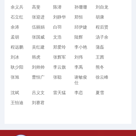
余义兵
高斐
陈潜
孙珊珊
刘自龙
石立红
张迎进
刘静华
郑恒
胡康
余涛
伍丽娟
白羽
邱伊婕
程后贤
孟胡
张国威
文浩
陆辉
汤子余
程远鹏
吴红建
郑爱玲
李小艳
蒲磊
刘冰
韩虎
张辉军
刘伟
王茜
耿少阳
刘帅帅
李云旗
李禹
熊冬
张旭
曹恒广
张聪
谢敏俊
徐云峰
仕
沈斌
吕义文
雷天猛
李恋
夏雪
王怡迪
刘赛君