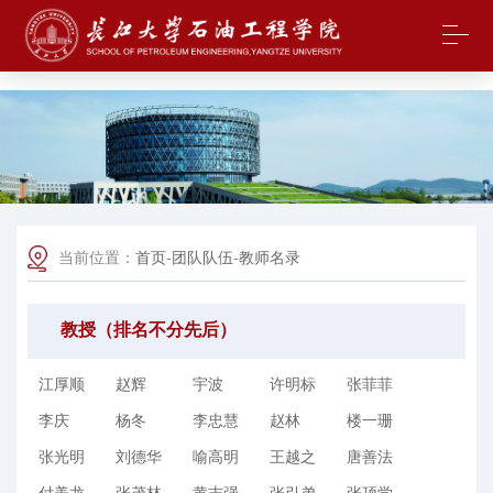
中国·yl23411(永利)集团官网-Officialwebsite
当前位置：
首页
-
团队队伍
-
教师名录
教授（排名不分先后）
江厚顺
赵辉
宇波
许明标
张菲菲
李庆
杨冬
李忠慧
赵林
楼一珊
张光明
刘德华
喻高明
王越之
唐善法