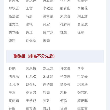
付美龙
张茂林
黄志强
张引弟
张顶学
郑双进
王雷
李敬法
熊青山
李菊花
聂法健
马超
谢彬强
朱忠喜
周玉辉
张志全
张艳
何宏
孔祥伟
史宝成
陈立峰
边江
盛广龙
魏凯
徐鹏
饶翔
刘保磊
朱亮
副教授（排名不分先后）
孙鹏
吴惠梅
刘玉龙
许文俊
李亭
周再乐
杜凤双
宋建建
辛显康
司梦婷
孟凡坤
赵众从
许诗婧
杨焕强
纪国法
汪杰
娄文强
程亮
邓桥
张兴凯
黄丽娟
王学迎
孙敬
何淼
翟晓鹏
钟珣
侯宝峰
聂彬
肖娜
李军亮