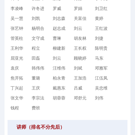
李凌峰
许冬进
罗威
罗娟
刘卫红
吴一慧
刘凯
刘志森
关富佳
黄婷
张艺钟
杨明合
赵志成
刘云
王红波
管英柱
文守成
曹琳
胡友林
刘捷
王利华
程立
柳建新
王长权
陈明贵
屈亚光
田磊
刘云
顾晓婷
马东
袁庆
韩伟伟
汪维伟
刘斌
邓雅军
焦开拓
董璐
柏永青
王加浩
江伍凤
丁兴起
王庆
戴惠东
吕威
吴忠维
张文华
李宗法
胡蓉蓉
邓舒元
刘伟
钱程
费班
讲师（排名不分先后）