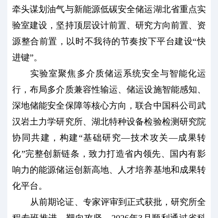
牵头谋划油气与新能源低碳安全储运湖北省重点实
验室建设，坚持顶层设计前置、研究方向前置、资
源整合前置，以时不我待的节奏按下平台建设“快
进键”。
实验室聚焦多介质储运系统安全与智能化运
行，布局多介质兼容性输运、储运设施智能感知、
深地储能安全保障等核心方向，联
合中国科公司武
汉岩
土力学研究所、湖北特种设备检验检测研究院
协同共建，构建“基础研究—技术攻关—成果转
化”完整创新链条，致力打造省内领先、国内有影
响力的能源储运创新高地、人才培养基地和成果转
化平台。
从前期论证、专家评审到正式获批，研究所全
程专班推进、靶向攻坚。2026年3月顺利通过省科