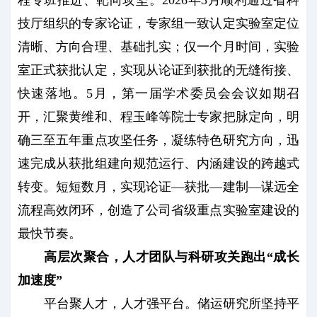
技厅组织的专家论证，专家组一致认定实验室定位
清晰、方向合理、基础扎实；仅一个月时间，实验
室正式获批认定，实现从论证到获批的无缝衔接、
快速落地。5月，第一届学术委员会会议如期召
开，汇聚黄维和、程玉峰等院士专家把脉定向，明
确三至五年重点攻坚任务，凝练特色研究方向，迅
速完成从获批组建向规范运行、内涵建设的跨越式
转变。短短数月，实现论证—获批—建制—谋远全
流程高效闭环，创造了公司省级重点实验室建设的
最快节奏。
高层次聚合，人才团队与科研攻关跑出“成长
加速度”
平台聚人才，人才强平台。储运研究所坚持平