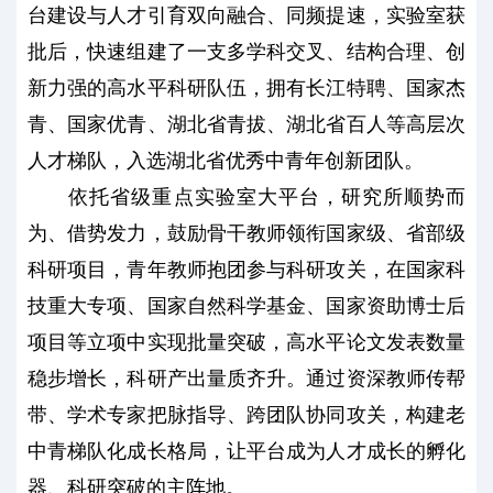
台建设与人才引育双向融合、同频提速，实验室获
批后，快速组建了一支多学科交叉、结构合理、创
新力强的高水平科研队伍，拥有长江特聘、国家杰
青、国家优青、湖北省青拔、湖北省百人等高层次
人才梯队，入选湖北省优秀中青年创新团队。
依托省级重点实验室大平台，研究所顺势而
为、借势发力，鼓励骨干教师领衔国家级、省部级
科研项目，青年教师抱团参与科研攻关，在国家科
技重大专项、国家自然科学基金、国家资助博士后
项目等立项中实现批量突破，高水平论文发表数量
稳步增长，科研产出量质齐升。通过资深教师传帮
带、学术专家把脉指导、跨团队协同攻关，构建老
中青梯队化成长格局，让平台成为人才成长的孵化
器、科研突破的主阵地。