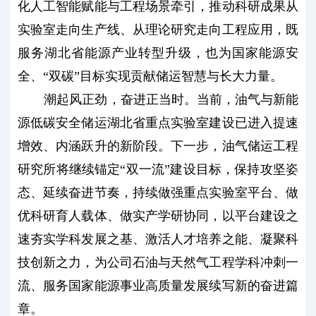
化人
工智能赋能与工程场景牵引，推动科研成果从
实验室走向生产线、从理论研究走向工程应用，既
服务湖北省能源产业转型升级，也为国家能源安
全、“双碳”目标实现贡献储运智慧与长大力量。
潮起风正劲，奋进正当时。当前，油气与新能
源低碳安全储运湖北省重点实验室建设已进入提速
增效、内涵跃升的新阶段。下一步，油气储运工程
研究所将继续锚定“双一流”建设目标，保持攻坚姿
态、延续奋进节奏，持续做强重点实验室平台、做
优科研育人载体、做实产学研协同，以平台建设之
速夯实学科发展之基、激活人才培养之能、凝聚科
技创新之力，为公司石油与天然气工程学科冲刺一
流、服务国家能源事业高质量发展续写新的奋进篇
章。