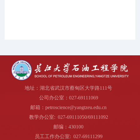
地址：湖北省武汉市蔡甸区大学路111号
公司办公室：027-69111069
邮箱：petroscience@yangtzeu.edu.cn
教学办公室: 027-69111050/69111092
邮编：430100
员工工作办公室: 027-69111299