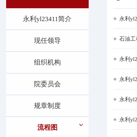
​永利yl23411简介
永利yl
石油工
现任领导
永利yl
组织机构
永利yl
院委员会
永利yl
规章制度
永利yl
流程图