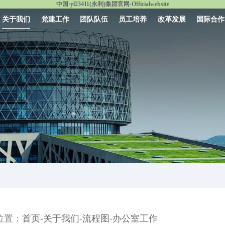
中国·yl23411(永利)集团官网-Officialwebsite
关于我们
党建工作
团队队伍
员工培养
改革发展
国际合作
-
-
-
位置：
首页
关于我们
流程图
办公室工作