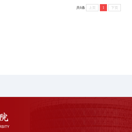
共6条
上页
1
下页