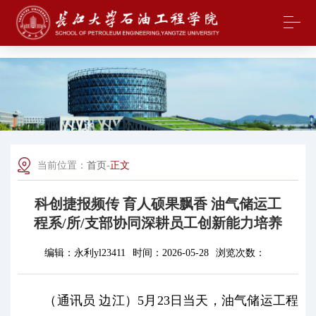
中国·yl23411(永利)集团官网-Officialwebsite
当前位置：
首页
-
正文
科创捷报频传 育人硕果飘香 油气储运工
程系/所/支部协同深耕员工创新能力培养
编辑：
永利yl23411
时间：
2026-05-28
浏览次数：
（通讯员 边江）5月23日当天，油气储运工程