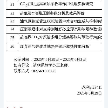
CO
吞吐
提高原油采收率作用机理实验研究
21
2
22
超低渗
Y油藏压裂参数分析及效果评价
23
油气藏输送管道模拟装置中水合物生成与抑制实验
24
压裂液返排对支撑剂堆积砂丘形态影响规律数值模
超临界
CO
对
原油多组分烃类溶胀与萃取行为的分
25
2
26
废弃油气井改造地热井循环取热性能分析
公示时间：
2026年5月29日－2026年6月3日
如有异议，请联系教学办王老师。
联系方式：
027-69111050
永利yl23411
2026年5月29日