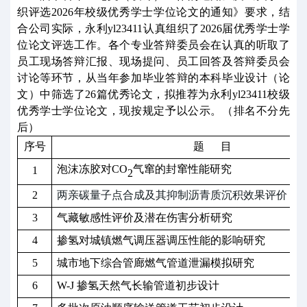
织评选2026年校级优秀学士学位论文的通知》要求，结
合公司实际，永利yl23411认真组织了2026届优秀学士学
位论文评选工作。各个专业答辩委员会在认真的听取了
员工现场答辩汇报、现场提问、员工回答及答辩委员会
讨论等环节，从当年参加毕业答辩的本科毕业设计（论
文）中筛选了26篇优秀论文，拟推荐为永利yl23411校级
优秀学士学位论文，现按规定予以公示。（排名不分先
后）
序号
题
目
泡沫冻胶对
CO
气窜的封窜性能研究
1
2
2
两亲碳量子点合成及其抑制沥青质沉积效果评价
3
气藏敏感性评价及潜在伤害分析研究
4
掺氢对城镇燃气调压器调压性能的影响研究
5
城市地下综合管廊燃气管道泄漏模拟研究
6
W-J
掺氢天然气长输管道初步设计