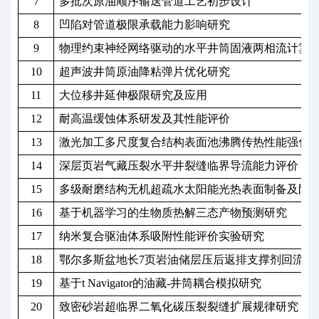
7
多批次原油顺序输送管道工艺初步设计
8
凹陷对管道极限承载能力影响研究
9
物理约束神经网络驱动的水平井筒固液两相流计算
10
超声波井筒原油降粘弹片优化研究
11
大位移井延伸极限研究及应用
12
耐高温缓蚀体系研发及其性能评价
13
激光加工多尺度复合结构表面池沸腾传热性能强化
14
深层页岩气藏压裂水平井裂缝临界导流能力评价
15
多级耐磨结构无机超疏水太阳能光热表面制备及防
16
基于机器学习的生物质热解三态产物预测研究
17
纳米复合驱油体系吸附性能评价实验研究
18
鄂尔多斯盆地长
7页岩油储层压后返排支撑剂回流规
19
基于
t Navigator的油藏-井筒耦合模拟研究
20
致密砂岩超临界二氧化碳压裂裂缝扩展规律研究