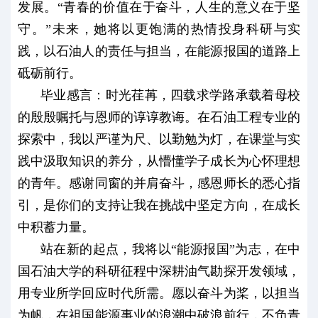
发展。“青春的价值在于奋斗，人生的意义在于坚
守。”未来，她将以更饱满的热情投身科研与实
践，以石油人的责任与担当，在能源报国的道路上
砥砺前行。
毕业感言：时光荏苒，四载求学路承载着母校
的殷殷嘱托与恩师的谆谆教诲。在石油工程专业的
探索中，我以严谨为尺、以勤勉为灯，在课堂与实
践中汲取知识的养分，从懵懂学子成长为心怀理想
的青年。感谢同窗的并肩奋斗，感恩师长的悉心指
引，是你们的支持让我在挑战中坚定方向，在成长
中积蓄力量。
站在新的起点，我将以“能源报国”为志，在中
国石油大学的科研征程中深耕油气勘探开发领域，
用专业所学回应时代所需。愿以奋斗为桨，以担当
为帆，在祖国能源事业的浪潮中破浪前行，不负青