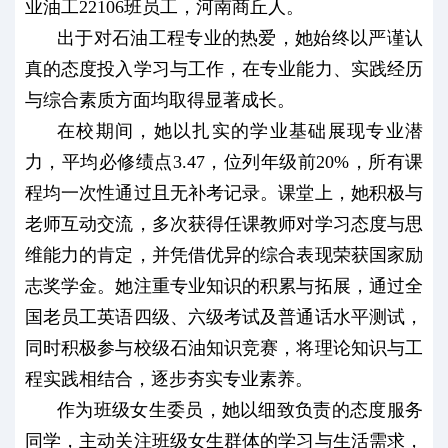
业油工22106班员工，河南商丘人。
出于对石油工程专业的热爱，她始终以严谨认
真的态度投入学习与工作，在专业能力、实践经历
与综合素质方面均取得显著成长。
在校期间，她以扎实的学业基础展现专业潜
力，平均必修绩点3.47，位列年级前20%，所有课
程均一次性通过且无补考记录。课堂上，她积极与
老师互动交流，多次获得任课教师对学习态度与思
维能力的肯定，并凭借优异的综合表现荣获国家励
志奖学金。她注重专业知识的积累与拓展，通过全
国老员工英语四级、六级考试及普通话水平测试，
同时积极参与校级石油知识竞赛，将理论知识与工
程实践相结合，逐步夯实专业素养。
作为班级女生委员，她以细致负责的态度服务
同学，主动关注班级女生群体的学习与生活需求，