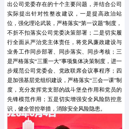
出公司党委存在的十个主要问题，并结合公司
实际提出针对性整改建议，一是提高政治站
位，强化理论武装，严格落实“第一议题”制度，
不折不扣落实公司党委决策部署；二是切实履
行全面从严治党主体责任，将党风廉政建设与
业务工作同步部署、同步落实、同步考核；三
是严格落实“三重一大”事项集体决策制度，进一
步规范公司党委会、党政联席会议事程序；四
是加强基层党组织建设，严格落实“三会一课”制
度，充分发挥党支部的战斗堡垒作用和党员的
先锋模范作用；五是切实增强安全风险防控意
识，健全管控举措，消除安全风险隐患。