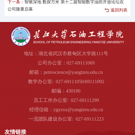
下一条：
智驱深地 数探万米 第十二届智能数字油田开放论坛在
公司隆重启幕
返回列表
地址：湖北省武汉市蔡甸区大学路111号
公司办公室：027-69111069
邮箱：petroscience@yangtzeu.edu.cn
教学办公室: 027-69111050/69111092
邮编：430100
员工工作办公室: 027-69111299
经理信箱：ygyzxx@yangtzeu.edu.cn
一流团队建设办公室: 027-69111223
友情链接