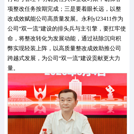
项整改任务按期完成；三是要着眼长远，以整
改成效赋能公司高质量发展。永利yl23411作为
公司“双一流”建设的排头兵与主引擎，要扛牢使
命，将整改转化为发展动能，通过祛除沉疴积
弊实现轻装上阵，以高质量整改成效助推公司
跨越式发展，为公司“双一流”建设贡献更大力
量。