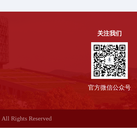
关注我们
官方微信公众号
l Rights Reserved