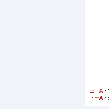
上一条：
下一条：