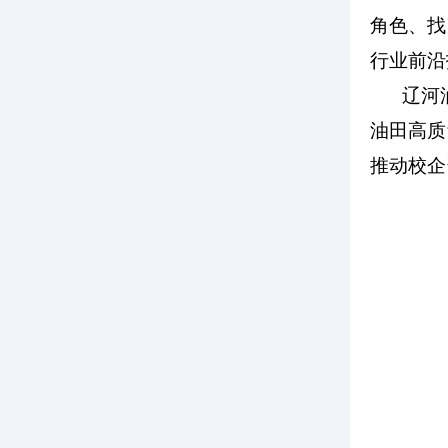
角色、找
行业前沿
辽河
油田高质
推动校企