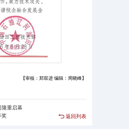
【审核：郑双进 编辑：周晓峰】
司隆重启幕
等奖
返回列表