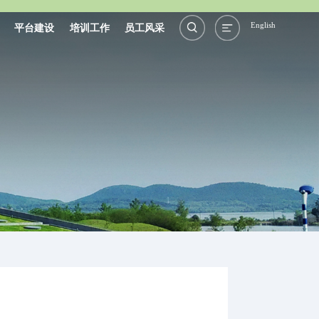
English
平台建设
培训工作
员工风采