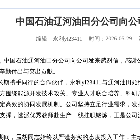
中国石油辽河油田分公司向公
2026-05-29
编辑：
永利yl23411
时间：
，中国石油辽河油田分公司向公司发来感谢信，感谢
辛勤付出与突出贡献。
长期携手同行的合作伙伴，永利yl23411与辽河油田
方围绕能源开发技术攻关、专业人才联合培养、科研
定高效的协同发展机制。公司坚持立足行业需求，发
支撑，选派优秀教师赴生产一线挂职锻炼，正是公司
期间，孟胡同志始终以严谨务实的态度投入工作，主