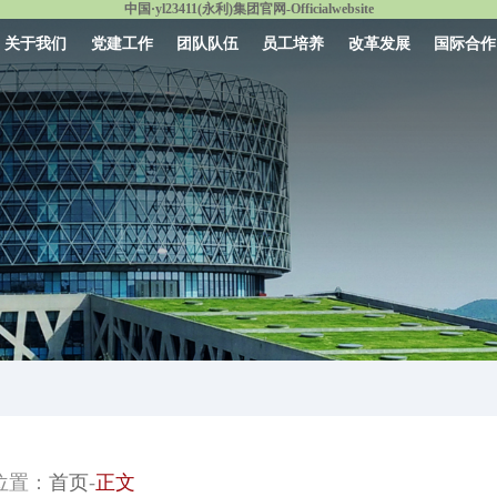
中国·yl23411(永利)集团官网-Officialwebsite
关于我们
党建工作
团队队伍
员工培养
改革发展
国际合作
-
位置：
首页
正文